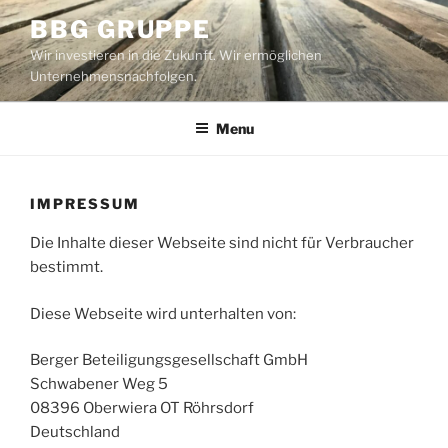
Skip
BBG GRUPPE
to
Wir investieren in die Zukunft. Wir ermöglichen
content
Unternehmensnachfolgen.
Menu
IMPRESSUM
Die Inhalte dieser Webseite sind nicht für Verbraucher
bestimmt.
Diese Webseite wird unterhalten von:
Berger Beteiligungsgesellschaft GmbH
Schwabener Weg 5
08396 Oberwiera OT Röhrsdorf
Deutschland